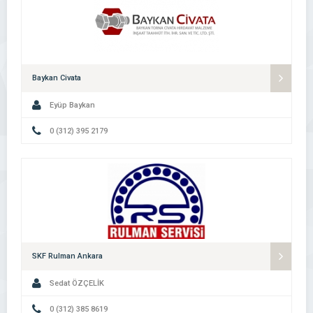
Baykan Civata
Eyüp Baykan
0 (312) 395 2179
SKF Rulman Ankara
Sedat ÖZÇELİK
0 (312) 385 8619