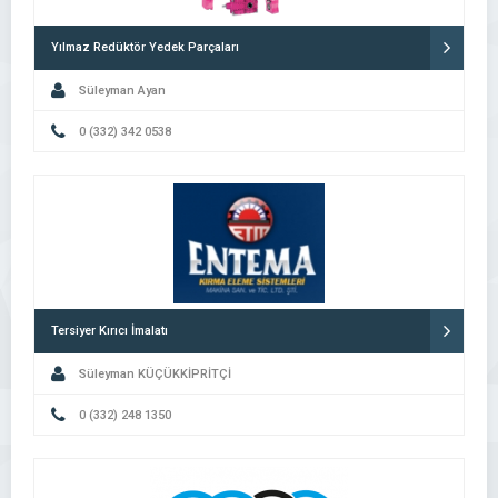
Yılmaz Redüktör Yedek Parçaları
Süleyman Ayan
0 (332) 342 0538
Tersiyer Kırıcı İmalatı
Süleyman KÜÇÜKKİPRİTÇİ
0 (332) 248 1350