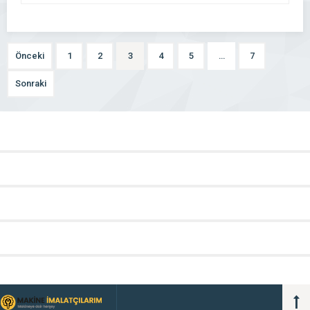
Önceki
1
2
3
4
5
…
7
Sonraki