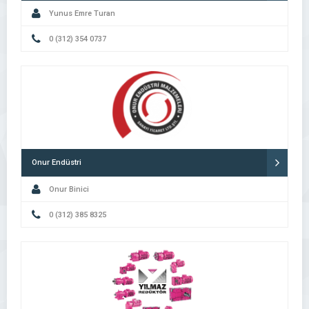
Yunus Emre Turan
0 (312) 354 0737
Onur Endüstri
Onur Binici
0 (312) 385 8325