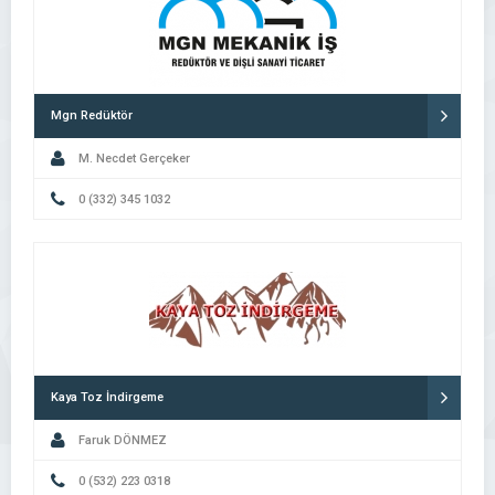
Mgn Redüktör
M. Necdet Gerçeker
0 (332) 345 1032
Kaya Toz İndirgeme
Faruk DÖNMEZ
0 (532) 223 0318