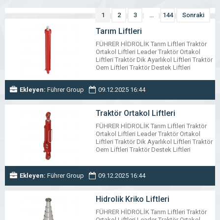
1
2
3
…
144
Sonraki
Tarım Liftleri
FÜHRER HİDROLİK Tarım Liftleri Traktör
Ortakol Liftleri Leader Traktör Ortakol
Liftleri Traktör Dik Ayarlıkol Liftleri Traktör
Oem Liftleri Traktör Destek Liftleri
Teleskobik Römork Liftleri Alttan Keçeli
Römork Liftleri Özel Üretim Hidrolik
Ekleyen:
Führer Group
09.12.2025 16:44
Silindir Hidrolik Kriko Liftleri Traktör
Damper Valfleri Monoblok Kumanda
Kolları Dilimli Kumanda Kolları Hidrolik
Traktör Ortakol Liftleri
Hortum Hidrolik Hortum Kelepçesi
Mekanik Krikolar Hidrolik Küresel Vana
FÜHRER HİDROLİK Tarım Liftleri Traktör
www.fuhrer.com.tr
Ortakol Liftleri Leader Traktör Ortakol
Liftleri Traktör Dik Ayarlıkol Liftleri Traktör
Oem Liftleri Traktör Destek Liftleri
Teleskobik Römork Liftleri Alttan Keçeli
Römork Liftleri Özel Üretim Hidrolik
Silindir Hidrolik Kriko Liftleri Traktör
Ekleyen:
Führer Group
09.12.2025 16:44
Damper Valfleri Monoblok Kumanda
Kolları Dilimli Kumanda Kolları Hidrolik
Hortum Hidrolik Hortum Kelepçesi
Hidrolik Kriko Liftleri
Mekanik Krikolar Hidrolik Küresel Vana
FÜHRER HİDROLİK Tarım Liftleri Traktör
www.fuhrer.com.tr
Ortakol Liftleri Leader Traktör Ortakol