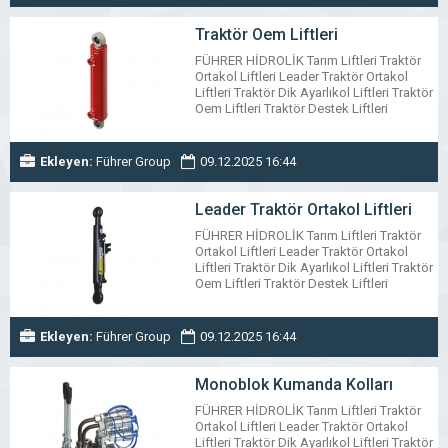
Kolları Dilimli Kumanda Kolları Hidrolik
Hortum Hidrolik Hortum Kelepçesi
Traktör Oem Liftleri
Mekanik Krikolar Hidrolik Küresel Vana
FÜHRER HİDROLİK Tarım Liftleri Traktör
www.fuhrer.com.tr
Ortakol Liftleri Leader Traktör Ortakol
Liftleri Traktör Dik Ayarlıkol Liftleri Traktör
Oem Liftleri Traktör Destek Liftleri
Teleskobik Römork Liftleri Alttan Keçeli
Römork Liftleri Özel Üretim Hidrolik
Silindir Hidrolik Kriko Liftleri Traktör
Ekleyen:
Führer Group
09.12.2025 16:44
Damper Valfleri Monoblok Kumanda
Kolları Dilimli Kumanda Kolları Hidrolik
Hortum Hidrolik Hortum Kelepçesi
Leader Traktör Ortakol Liftleri
Mekanik Krikolar Hidrolik Küresel Vana
FÜHRER HİDROLİK Tarım Liftleri Traktör
www.fuhrer.com.tr
Ortakol Liftleri Leader Traktör Ortakol
Liftleri Traktör Dik Ayarlıkol Liftleri Traktör
Oem Liftleri Traktör Destek Liftleri
Teleskobik Römork Liftleri Alttan Keçeli
Römork Liftleri Özel Üretim Hidrolik
Silindir Hidrolik Kriko Liftleri Traktör
Ekleyen:
Führer Group
09.12.2025 16:44
Damper Valfleri Monoblok Kumanda
Kolları Dilimli Kumanda Kolları Hidrolik
Hortum Hidrolik Hortum Kelepçesi
Monoblok Kumanda Kolları
Mekanik Krikolar Hidrolik Küresel Vana
FÜHRER HİDROLİK Tarım Liftleri Traktör
www.fuhrer.com.tr
Ortakol Liftleri Leader Traktör Ortakol
Liftleri Traktör Dik Ayarlıkol Liftleri Traktör