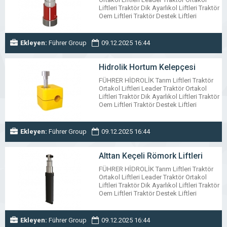
Liftleri Traktör Dik Ayarlıkol Liftleri Traktör
Oem Liftleri Traktör Destek Liftleri
Teleskobik Römork Liftleri Alttan Keçeli
Römork Liftleri Özel Üretim Hidrolik
Silindir Hidrolik Kriko Liftleri Traktör
Ekleyen:
Führer Group
09.12.2025 16:44
Damper Valfleri Monoblok Kumanda
Kolları Dilimli Kumanda Kolları Hidrolik
Hortum Hidrolik Hortum Kelepçesi
Hidrolik Hortum Kelepçesi
Mekanik Krikolar Hidrolik Küresel Vana
FÜHRER HİDROLİK Tarım Liftleri Traktör
www.fuhrer.com.tr
Ortakol Liftleri Leader Traktör Ortakol
Liftleri Traktör Dik Ayarlıkol Liftleri Traktör
Oem Liftleri Traktör Destek Liftleri
Teleskobik Römork Liftleri Alttan Keçeli
Römork Liftleri Özel Üretim Hidrolik
Silindir Hidrolik Kriko Liftleri Traktör
Ekleyen:
Führer Group
09.12.2025 16:44
Damper Valfleri Monoblok Kumanda
Kolları Dilimli Kumanda Kolları Hidrolik
Hortum Hidrolik Hortum Kelepçesi
Alttan Keçeli Römork Liftleri
Mekanik Krikolar Hidrolik Küresel Vana
FÜHRER HİDROLİK Tarım Liftleri Traktör
www.fuhrer.com.tr
Ortakol Liftleri Leader Traktör Ortakol
Liftleri Traktör Dik Ayarlıkol Liftleri Traktör
Oem Liftleri Traktör Destek Liftleri
Teleskobik Römork Liftleri Alttan Keçeli
Römork Liftleri Özel Üretim Hidrolik
Silindir Hidrolik Kriko Liftleri Traktör
Ekleyen:
Führer Group
09.12.2025 16:44
Damper Valfleri Monoblok Kumanda