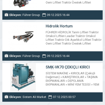
Oem Liftleri Traktör Destek Liftleri
Teleskobik Römork Liftleri Alttan Keçeli
Römork Liftleri Özel Üretim Hidrolik
Silindir Hidrolik Kriko Liftleri Traktör
Ekleyen:
Führer Group
09.12.2025 16:44
Damper Valfleri Monoblok Kumanda
Kolları Dilimli Kumanda Kolları Hidrolik
Hortum Hidrolik Hortum Kelepçesi
Hidrolik Hortum
Mekanik Krikolar Hidrolik Küresel Vana
FÜHRER HİDROLİK Tarım Liftleri Traktör
www.fuhrer.com.tr
Ortakol Liftleri Leader Traktör Ortakol
Liftleri Traktör Dik Ayarlıkol Liftleri Traktör
Oem Liftleri Traktör Destek Liftleri
Teleskobik Römork Liftleri Alttan Keçeli
Römork Liftleri Özel Üretim Hidrolik
Silindir Hidrolik Kriko Liftleri Traktör
Ekleyen:
Führer Group
09.12.2025 16:44
Damper Valfleri Monoblok Kumanda
Kolları Dilimli Kumanda Kolları Hidrolik
Hortum Hidrolik Hortum Kelepçesi
SMK-VK70 ÇEKİÇLİ KIRICI
Mekanik Krikolar Hidrolik Küresel Vana
DEĞİRMEN
SİSTEM MAKİNE » KIRICILAR (Çekiçli
www.fuhrer.com.tr
Değirmen) » KARIŞTIRICILAR » TAŞIMA
EKİPMANLARI » DEPOLAMA
EKİPMANLARI » MİNİ YEM TESİSİ » YEM
TESİSİ » İLAÇ TESİSİ » FİLTRE
ASPİRASYON » DOZAJ KANTARI » VİBRO
BESLEYİCİ (Taka Tuka) » FABRİKA
Ekleyen:
Sistem Ali Market
07.12.2025 00:57
KURULUMLARI » YEDEK PARÇA
www.sistemalimarket.com