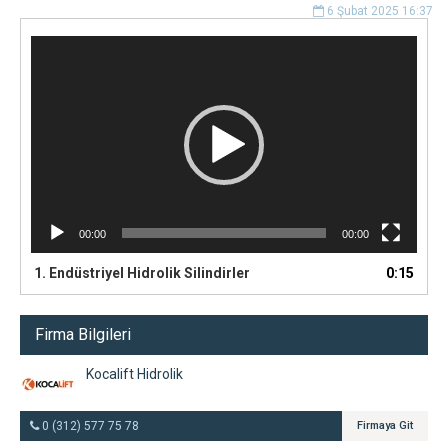
6 Şubat 2025 16:37
Video
oynatıcı
00:00
00:00
1. Endüstriyel Hidrolik Silindirler
0:15
Firma Bilgileri
Kocalift Hidrolik
0 (312) 577 75 78
Firmaya Git