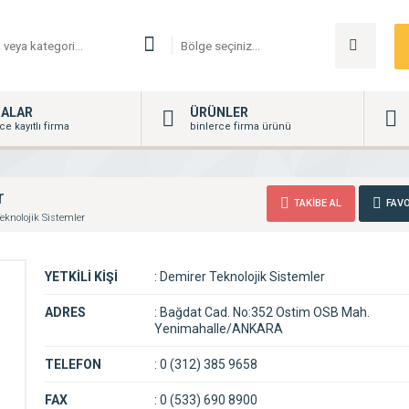
MALAR
ÜRÜNLER
ce kayıtlı firma
binlerce firma ürünü
r
TAKİBE AL
FAVO
eknolojik Sistemler
YETKİLİ KİŞİ
:
Demirer Teknolojik Sistemler
ADRES
:
Bağdat Cad. No:352 Ostim OSB Mah.
Yenimahalle/ANKARA
TELEFON
:
0 (312) 385 9658
FAX
:
0 (533) 690 8900