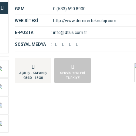
GSM
:
0 (533) 690 8900
WEB SİTESİ
:
http://www.demirerteknoloji.com
E-POSTA
:
info@dtsis.com.tr
SOSYAL MEDYA
:
AÇILIŞ - KAPANIŞ
SERVİS YERLERİ
08:30 - 18:30
TÜRKİYE