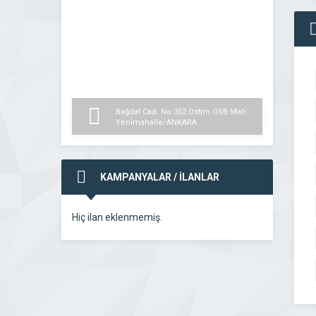
Bağdat Cad. No:352 Ostim OSB Mah.
Yenimahalle/ANKARA
KAMPANYALAR / İLANLAR
Hiç ilan eklenmemiş.