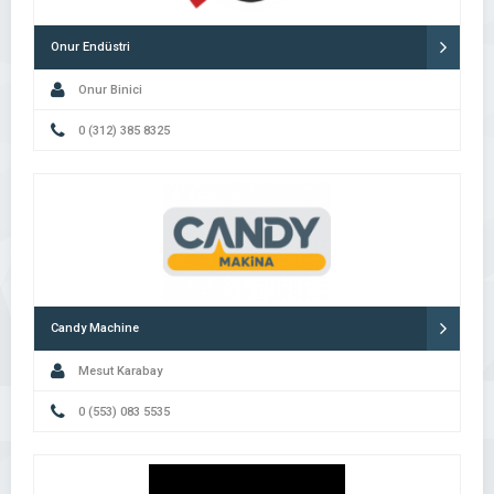
Onur Endüstri
Onur Binici
0 (312) 385 8325
Candy Machine
Mesut Karabay
0 (553) 083 5535