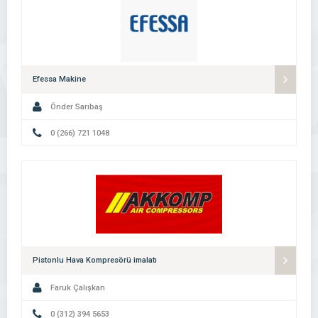
Efessa Makine
Önder Sarıbaş
0 (266) 721 1048
Pistonlu Hava Kompresörü imalatı
Faruk Çalışkan
0 (312) 394 5653