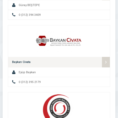
Güray BEŞTEPE
0 (312) 394 3409
Baykan Civata
Eyüp Baykan
0 (312) 395 2179