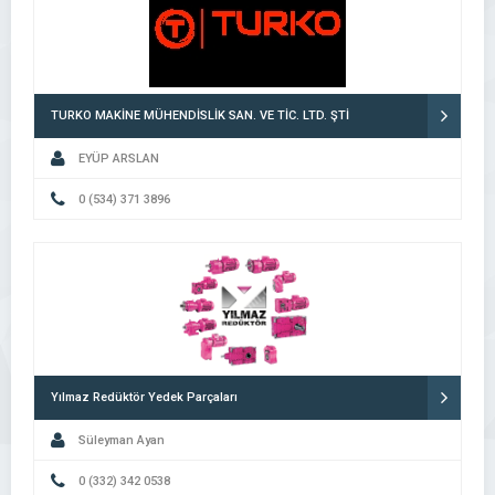
TURKO MAKİNE MÜHENDİSLİK SAN. VE TİC. LTD. ŞTİ
EYÜP ARSLAN
0 (534) 371 3896
Yılmaz Redüktör Yedek Parçaları
Süleyman Ayan
0 (332) 342 0538