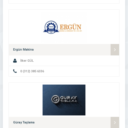
Ergün Makina
İlker GÜL
0 (312) 385 6336
Güray Taşlama