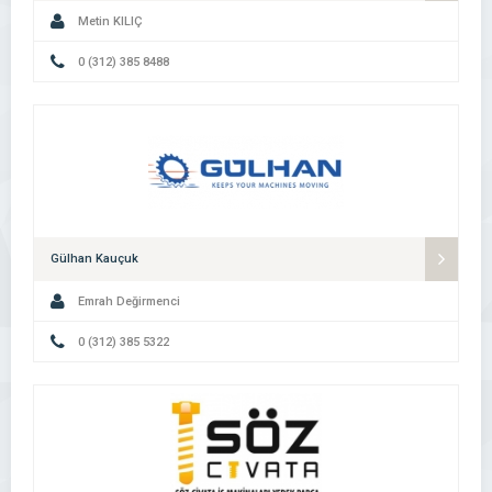
Metin KILIÇ
0 (312) 385 8488
Gülhan Kauçuk
Emrah Değirmenci
0 (312) 385 5322