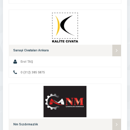
Sanayi Civataları Ankara
Erol TAŞ
0 (312) 385 5875
Nm Sızdırmazlık