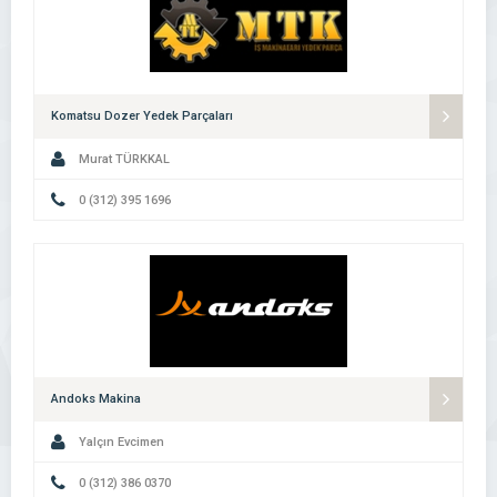
Komatsu Dozer Yedek Parçaları
Murat TÜRKKAL
0 (312) 395 1696
Andoks Makina
Yalçın Evcimen
0 (312) 386 0370