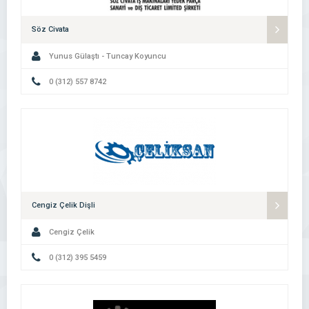
Söz Civata
Yunus Gülaştı - Tuncay Koyuncu
0 (312) 557 8742
Cengiz Çelik Dişli
Cengiz Çelik
0 (312) 395 5459