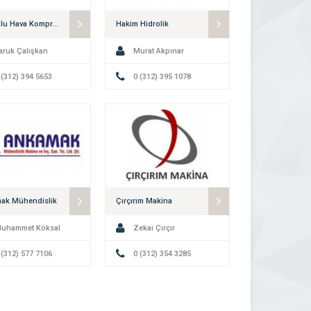
Pistonlu Hava Kompresörü imalatı
Hakim Hidrolik
aruk Çalışkan
Murat Akpınar
 (312) 394 5653
0 (312) 395 1078
ak Mühendislik
Çırçırım Makina
uhammet Köksal
Zekai Çırçır
 (312) 577 7106
0 (312) 354 3285