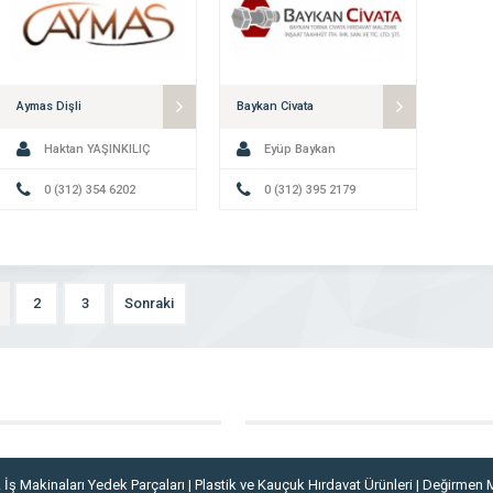
Aymas Dişli
Baykan Civata
Haktan YAŞINKILIÇ
Eyüp Baykan
0 (312) 354 6202
0 (312) 395 2179
2
3
Sonraki
 İş Makinaları Yedek Parçaları | Plastik ve Kauçuk Hırdavat Ürünleri | Değirmen 