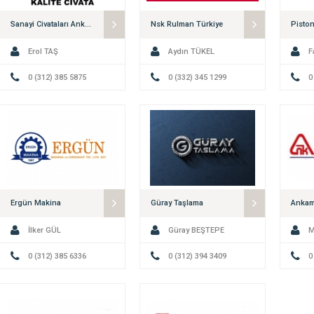
Sanayi Civataları Ankara
Nsk Rulman Türkiye
Erol TAŞ
Aydın TÜKEL
F
0 (312) 385 5875
0 (332) 345 1299
0
Ergün Makina
Güray Taşlama
Ankam
İlker GÜL
Güray BEŞTEPE
M
0 (312) 385 6336
0 (312) 394 3409
0