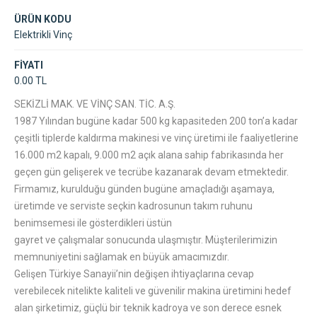
ÜRÜN KODU
Elektrikli Vinç
FİYATI
0.00 TL
SEKİZLİ MAK. VE VİNÇ SAN. TİC. A.Ş.
1987 Yılından bugüne kadar 500 kg kapasiteden 200 ton’a kadar
çeşitli tiplerde kaldırma makinesi ve vinç üretimi ile faaliyetlerine
16.000 m2 kapalı, 9.000 m2 açık alana sahip fabrikasında her
geçen gün gelişerek ve tecrübe kazanarak devam etmektedir.
Firmamız, kurulduğu günden bugüne amaçladığı aşamaya,
üretimde ve serviste seçkin kadrosunun takım ruhunu
benimsemesi ile gösterdikleri üstün
gayret ve çalışmalar sonucunda ulaşmıştır. Müşterilerimizin
memnuniyetini sağlamak en büyük amacımızdır.
Gelişen Türkiye Sanayii’nin değişen ihtiyaçlarına cevap
verebilecek nitelikte kaliteli ve güvenilir makina üretimini hedef
alan şirketimiz, güçlü bir teknik kadroya ve son derece esnek