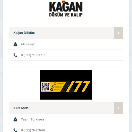
Kağan Döküm
Ali Semiz
0 (332) 239 1736
Akra Metal
Yasin Türkmen
0 (332) 342 3699