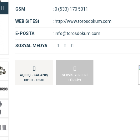
GSM
:
0 (533) 170 5011
WEB SİTESİ
:
http://www.torosdokum.com
E-POSTA
:
info@torosdokum.com
SOSYAL MEDYA
:
AÇILIŞ - KAPANIŞ
SERVİS YERLERİ
08:30 - 18:30
TÜRKİYE