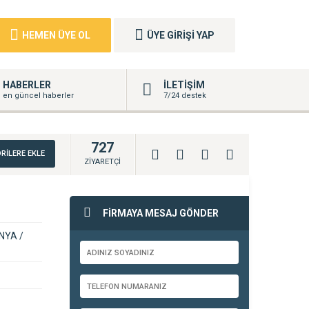
HEMEN ÜYE OL
ÜYE GİRİŞİ YAP
HABERLER
İLETİŞİM
en güncel haberler
7/24 destek
727
RİLERE EKLE
ZİYARETÇİ
FİRMAYA MESAJ GÖNDER
ONYA /