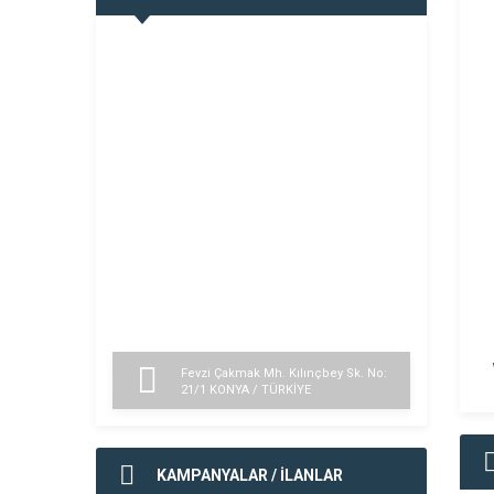
Fevzi Çakmak Mh. Kılınçbey Sk. No:
21/1 KONYA / TÜRKİYE
KAMPANYALAR / İLANLAR