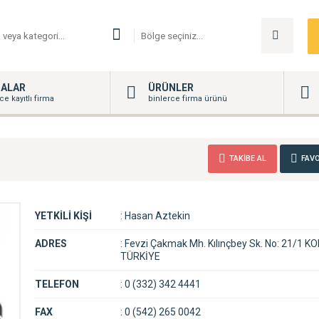
MALAR
ÜRÜNLER
ce kayıtlı firma
binlerce firma ürünü
TAKİBE AL
FAVO
YETKİLİ KİŞİ
:
Hasan Aztekin
ADRES
:
Fevzi Çakmak Mh. Kılınçbey Sk. No: 21/1 K
TÜRKİYE
TELEFON
:
0 (332) 342 4441
FAX
:
0 (542) 265 0042