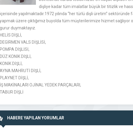
dişliye kadar tüm imalatlar büyük bir titizlik ve has
içerisinde yapılmaktadır.1972 yılında “her türlü dişli üretim” sektöründe f
yapmak üzere çıktığımız buyolda tüm müşterilerimize hizmet sağlıyor
gurur duymaktayız.
HELİS DİŞLİ,
DEGİRMEN VALS DİŞLİSİ,
POMPA DİŞLİSİ,
DÜZ KONİK DİŞLİ,
KONİK DİŞLİ,
AYNA MAHRUTİ DİŞLİ,
PLAYNET DİŞLİ,
İŞ MAKİNALARI OJİNAL YEDEK PARÇALARI,
TABUR DİŞLİ
HABERE YAPILAN YORUMLAR