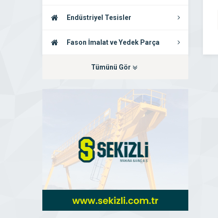
Endüstriyel Tesisler
Fason İmalat ve Yedek Parça
Tümünü Gör