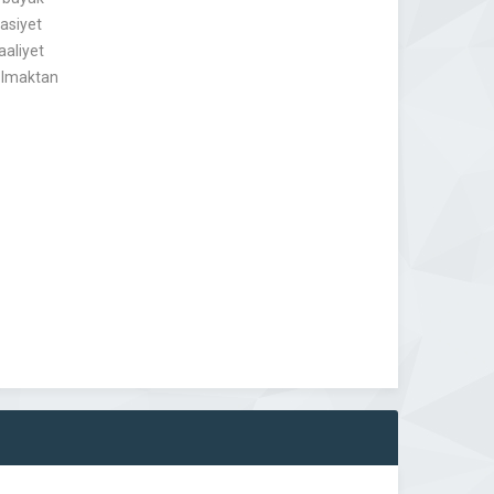
sasiyet
aaliyet
 olmaktan