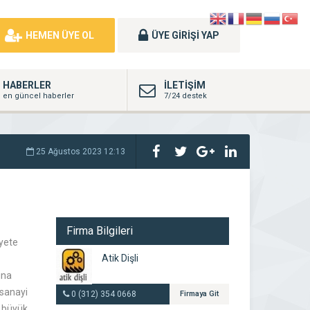
HEMEN ÜYE OL
ÜYE GİRİŞİ YAP
HABERLER
İLETİŞİM
en güncel haberler
7/24 destek
25 Ağustos 2023 12:13
Firma Bilgileri
iyete
Atik Dişli
ina
 sanayi
0 (312) 354 0668
Firmaya Git
n büyük