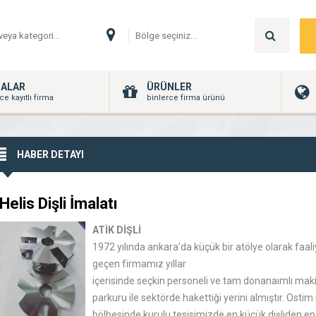
MALAR
ÜRÜNLER
ce kayıtlı firma
binlerce firma ürünü
HABER DETAYI
Helis Dişli İmalatı
ATİK DİŞLİ
1972 yılında ankara’da küçük bir atölye olarak faal
geçen firmamız yıllar
içerisinde seçkin personeli ve tam donanaımlı mak
parkuru ile sektörde hakettiği yerini almıştır. Ostim
bölhesinde kurulu tesisimizde en küçük dişliden e